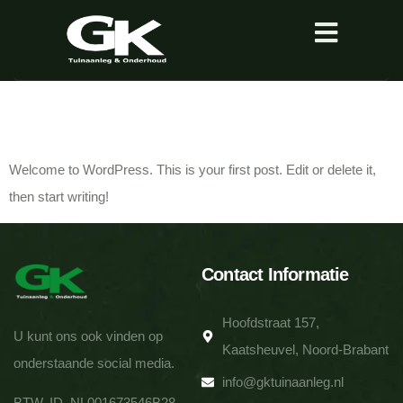
Hello world!
Welcome to WordPress. This is your first post. Edit or delete it,
then start writing!
Contact Informatie
Hoofdstraat 157,
U kunt ons ook vinden op
Kaatsheuvel, Noord-Brabant
onderstaande social media.
info@gktuinaanleg.nl
BTW. ID. NL001673546B28